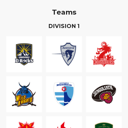
Teams
D
IVISION
1