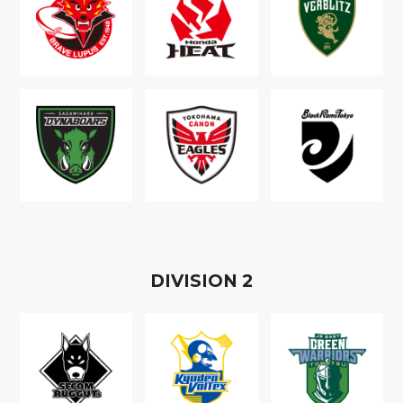
D
IVISION
2