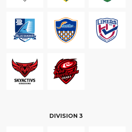
D
IVISION
3