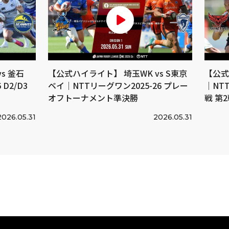
s 釜石
【公式ハイライト】 埼玉WK vs S東京
【公式
D2/D3
ベイ｜NTTリーグワン2025-26 プレー
｜NTT
オフトーナメント準決勝
戦 第
2026.05.31
2026.05.31