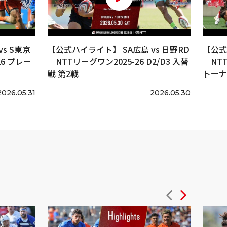
s S東京
【公式ハイライト】 SA広島 vs 日野RD
【公式
6 プレー
｜NTTリーグワン2025-26 D2/D3 入替
｜NT
戦 第2戦
トーナ
2026.05.31
2026.05.30