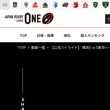
D
1
TOP
日程・結果
順位
個人ランキング
動画一覧
【公式ハイライト】 横浜E vs S東京ベイ｜
TOP
SHARE