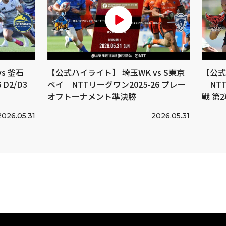
s 釜石
【公式ハイライト】 埼玉WK vs S東京
【公式
D2/D3
ベイ｜NTTリーグワン2025-26 プレー
｜NTT
オフトーナメント準決勝
戦 第
2026.05.31
2026.05.31