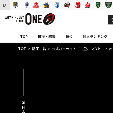
D
1
TOP
日程・結果
順位
個人ランキング
動画一覧
公式ハイライト「三重ホンダヒート vs 日
TOP
SHARE