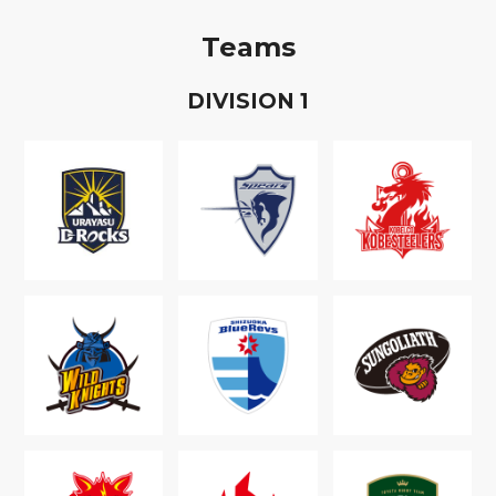
Teams
D
IVISION
1