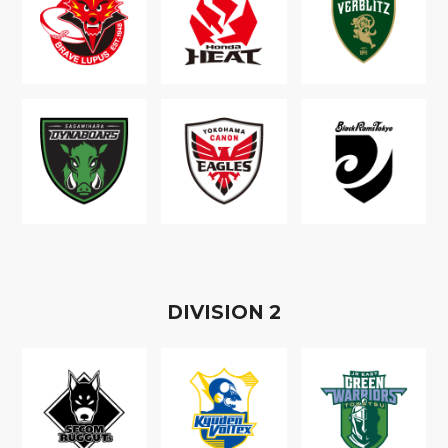
D
IVISION
2