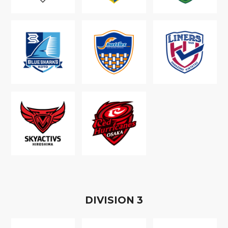
D
IVISION
3