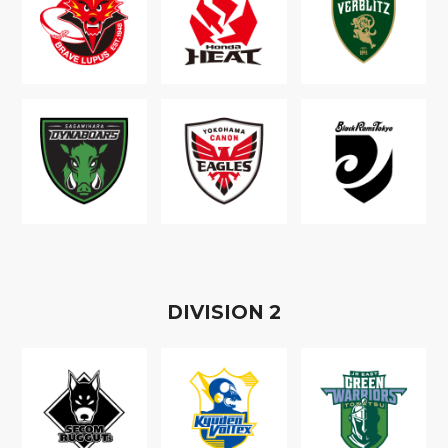
D
IVISION
2