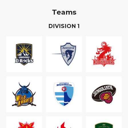
Teams
D
IVISION
1