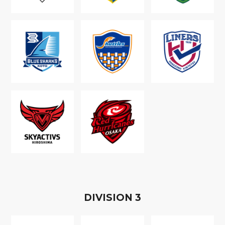
D
IVISION
3