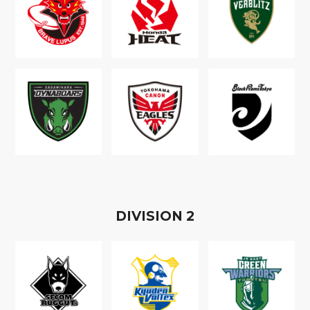
D
IVISION
2