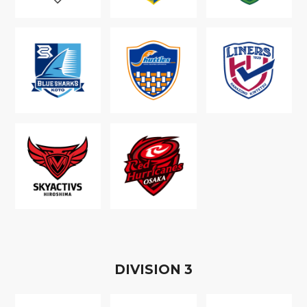
D
IVISION
3