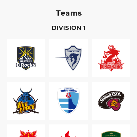
Teams
D
IVISION
1