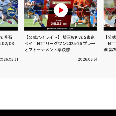
s 釜石
【公式ハイライト】 埼玉WK vs S東京
【公式
D2/D3
ベイ｜NTTリーグワン2025-26 プレー
｜NTT
オフトーナメント準決勝
戦 第
2026.05.31
2026.05.31