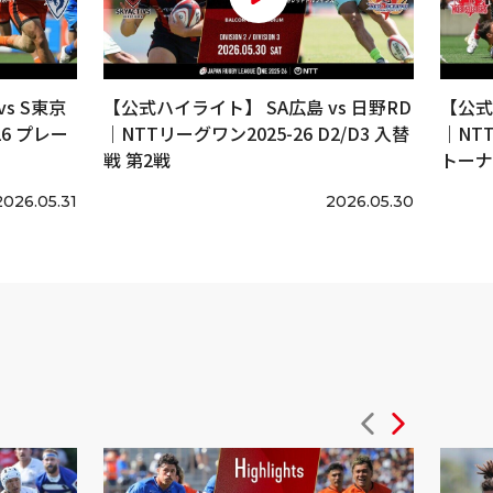
s S東京
【公式ハイライト】 SA広島 vs 日野RD
【公式
6 プレー
｜NTTリーグワン2025-26 D2/D3 入替
｜NT
戦 第2戦
トーナ
2026.05.31
2026.05.30