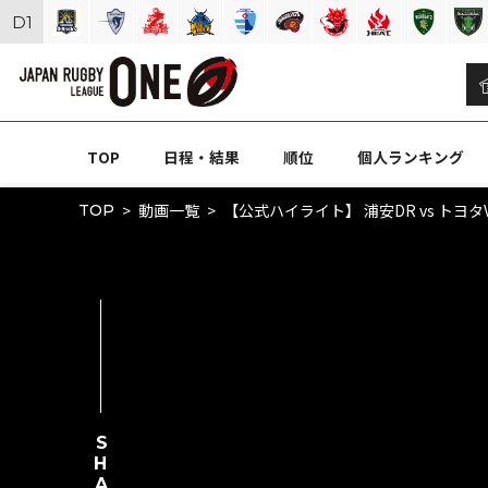
D
1
TOP
日程・結果
順位
個人ランキング
動画一覧
【公式ハイライト】 浦安DR vs トヨタV｜
TOP
SHARE