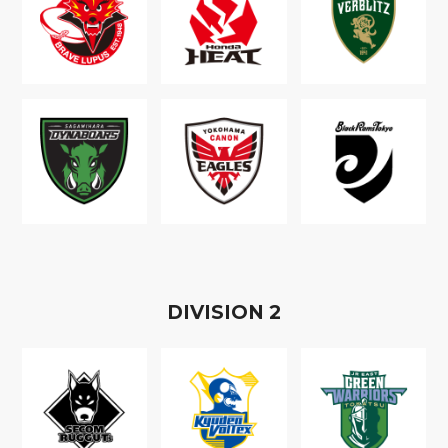
D
IVISION
2