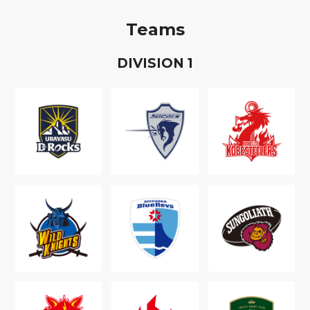
Teams
D
IVISION
1