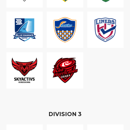
D
IVISION
3