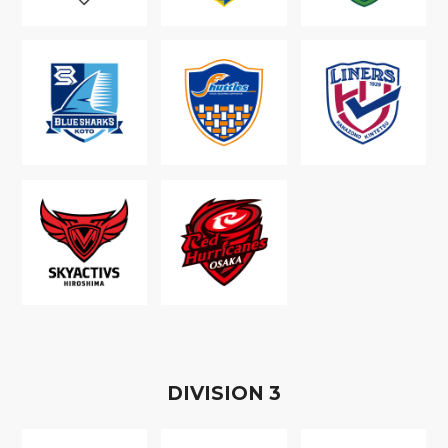
D
IVISION
3