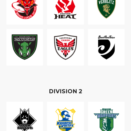
D
IVISION
2