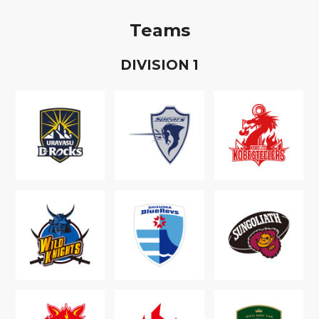
Teams
D
IVISION
1