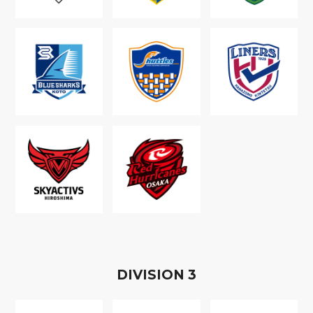
D
IVISION
3