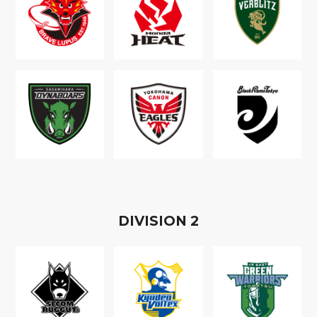
D
IVISION
2