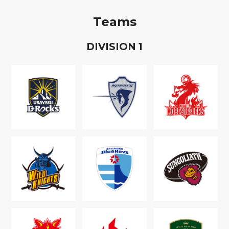
Teams
D
IVISION
1