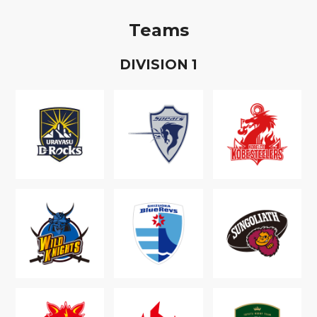
Teams
D
IVISION
1