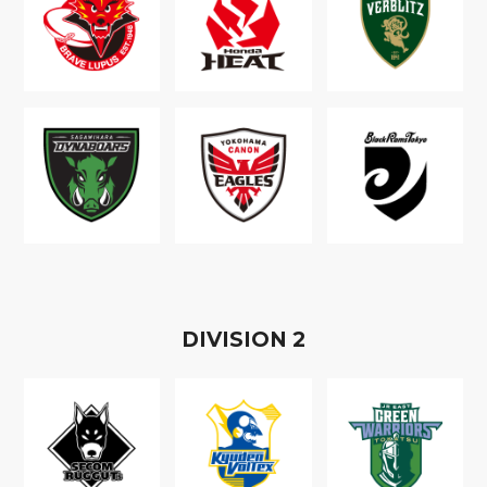
D
IVISION
2