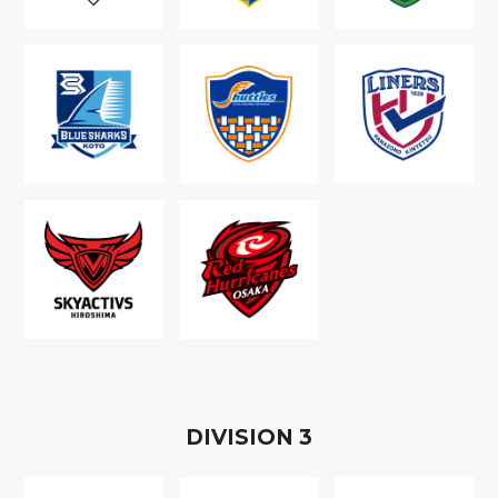
D
IVISION
3