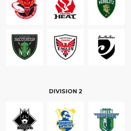
D
IVISION
2