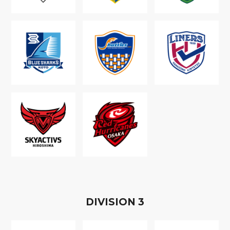
D
IVISION
3