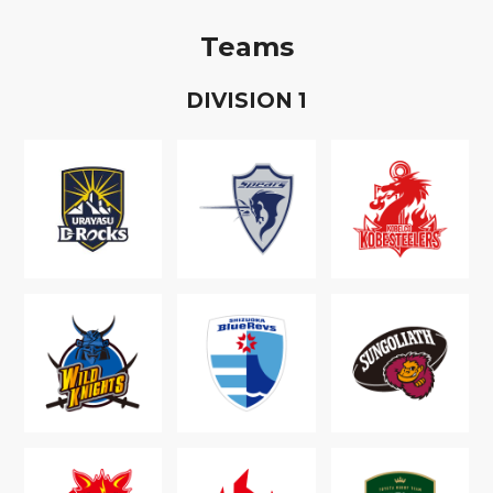
Teams
D
IVISION
1