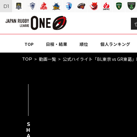
D
1
TOP
日程・結果
順位
個人ランキング
動画一覧
公式ハイライト「BL東京 vs GR東葛」NTT
TOP
SHARE