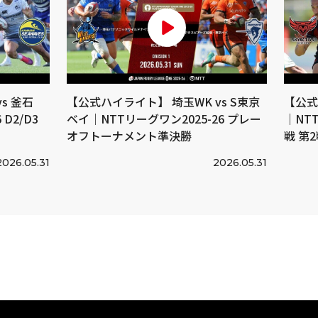
s 釜石
【公式ハイライト】 埼玉WK vs S東京
【公式
D2/D3
ベイ｜NTTリーグワン2025-26 プレー
｜NTT
オフトーナメント準決勝
戦 第
2026.05.31
2026.05.31