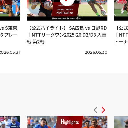
s S東京
【公式ハイライト】 SA広島 vs 日野RD
【公式
6 プレー
｜NTTリーグワン2025-26 D2/D3 入替
｜NT
戦 第2戦
トーナ
2026.05.31
2026.05.30