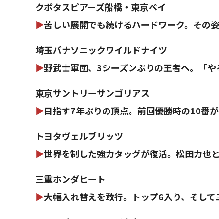
クボタスピアーズ船橋・東京ベイ
▶
苦しい展開でも続けるハードワーク。その
埼玉パナソニックワイルドナイツ
▶
野武士軍団、3シーズンぶりの王者へ。「や
東京サントリーサンゴリアス
▶
目指す7年ぶりの頂点。前回優勝時の10番
トヨタヴェルブリッツ
▶
世界を制した強力タッグが復活。松田力也
三重ホンダヒート
▶
大幅入れ替えを敢行。トップ6入り、そして