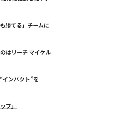
も勝てる」チームに
のはリーチ マイケル
“インパクト”を
トップ」