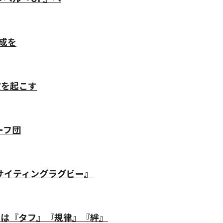
成を
波を起こす
ーフ団
サイティングラグビー』
のは『タフ』『規律』『絆』