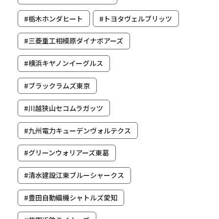
#栃木ホンダヒート
#トヨタヴェルブリッツ
#三菱重工相模原ダイナボアーズ
#横浜キヤノンイーグルス
#ブラックラムズ東京
#川越狭山セコムラガッツ
#九州電力キューデンヴォルテクス
#グリーンウォリアーズ東葛
#清水建設江東ブルーシャークス
#豊田自動織機シャトルズ愛知