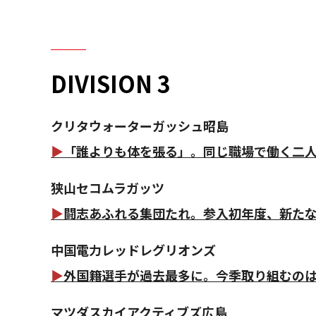
DIVISION 3
クリタウォーターガッシュ昭島
▶
「誰よりも体を張る」。同じ職場で働く二
狭山セコムラガッツ
▶
闘志あふれる集団たれ。参入初年度、新た
中国電力レッドレグリオンズ
▶
外国籍選手が過去最多に。今季取り組むの
マツダスカイアクティブズ広島