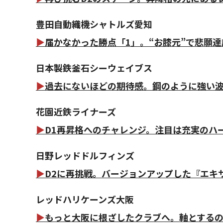
豊田自動織機シャトルズ愛知
▶
届かなかった勝点「1」。“お膝元”で悲願達
日本製鉄釜石シーウェイブス
▶
過去にないほどの期待感。鋼のように強い
花園近鉄ライナーズ
▶
D1再昇格へのチャレンジ。注目は充実のハ
日野レッドドルフィンズ
▶
D2に再挑戦。バージョンアップした『エキ
レッドハリケーンズ大阪
▶
もっと大阪に根ざしたクラブへ。軸とする