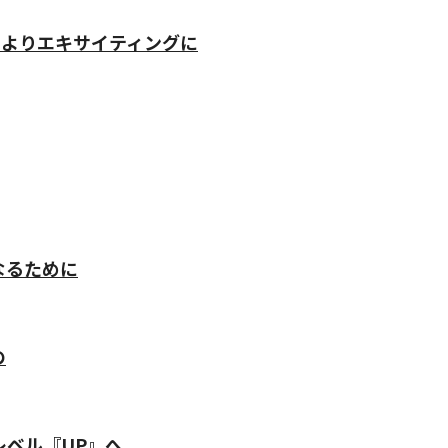
、よりエキサイティングに
なるために
の
レベル『UP』へ