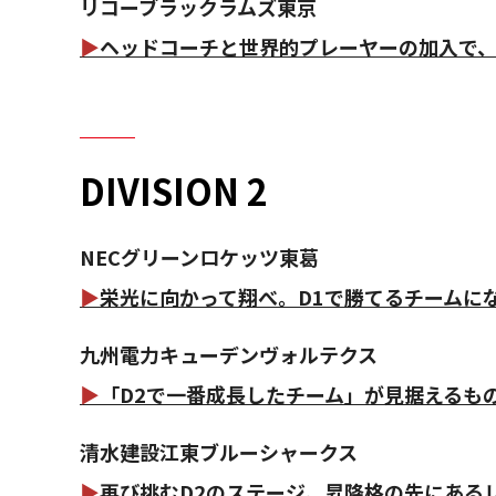
リコーブラックラムズ東京
▶
ヘッドコーチと世界的プレーヤーの加入で
DIVISION 2
NECグリーンロケッツ東葛
▶
栄光に向かって翔べ。D1で勝てるチームに
九州電力キューデンヴォルテクス
▶
「D2で一番成長したチーム」が見据えるも
清水建設江東ブルーシャークス
▶
再び挑むD2のステージ。昇降格の先にある