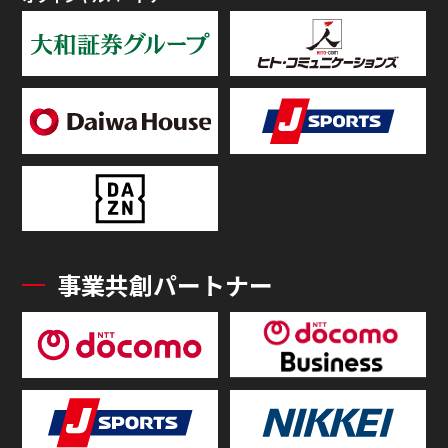
事業共創パートナー