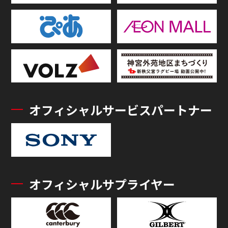
オフィシャルサービスパートナー
オフィシャルサプライヤー