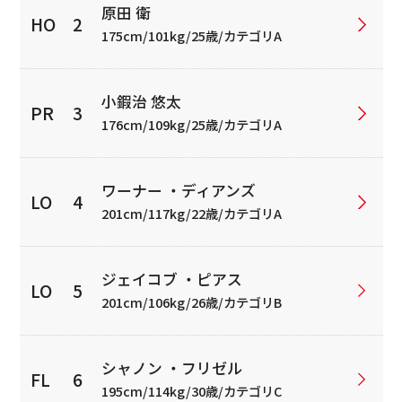
原田 衛
175cm/101kg/25歳/カテゴリA
小鍜治 悠太
176cm/109kg/25歳/カテゴリA
ワーナー ・ディアンズ
201cm/117kg/22歳/カテゴリA
ジェイコブ ・ピアス
201cm/106kg/26歳/カテゴリB
シャノン ・フリゼル
195cm/114kg/30歳/カテゴリC