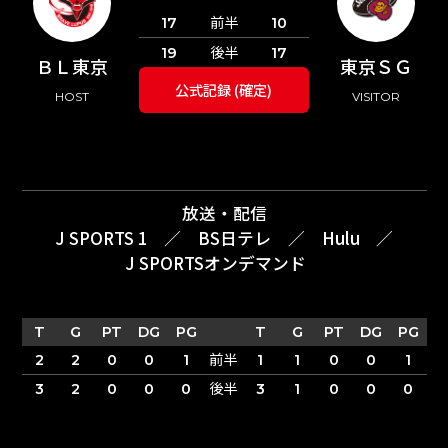
前半
17
10
後半
19
17
ＢＬ東京
東京ＳＧ
公式記録 (確定)
HOST
VISITOR
放送・配信
J SPORTS 1
／
BS日テレ
／
Hulu
／
J SPORTSオンデマンド
T
G
PT
DG
PG
T
G
PT
DG
PG
前半
2
2
0
0
1
1
1
0
0
1
後半
3
2
0
0
0
3
1
0
0
0