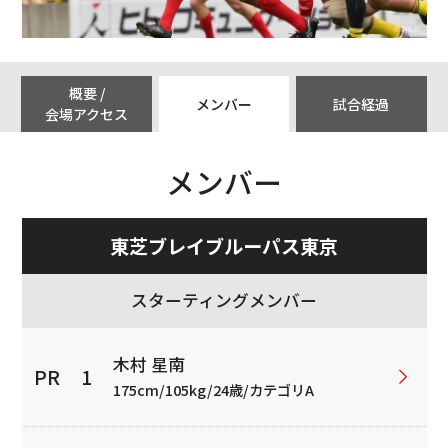
概要 /
メンバー
試合経過
会場アクセス
メンバー
東芝ブレイブルーパス東京
スターティングメンバー
木村 星南
175cm/105kg/24歳/カテゴリA