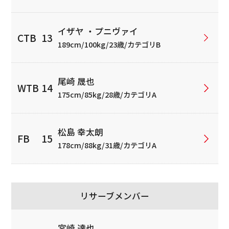
イザヤ ・プニヴァイ
189cm/100kg/23歳/カテゴリB
尾崎 晟也
175cm/85kg/28歳/カテゴリA
松島 幸太朗
178cm/88kg/31歳/カテゴリA
リサーブメンバー
宮崎 達也