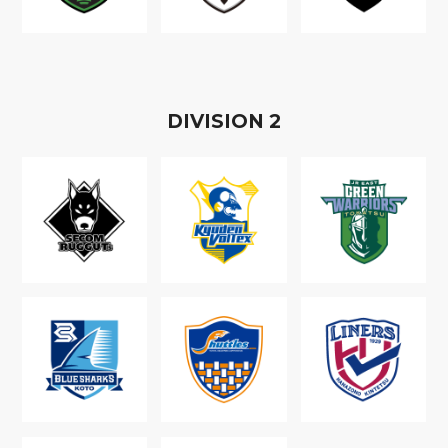
D
IVISION
2