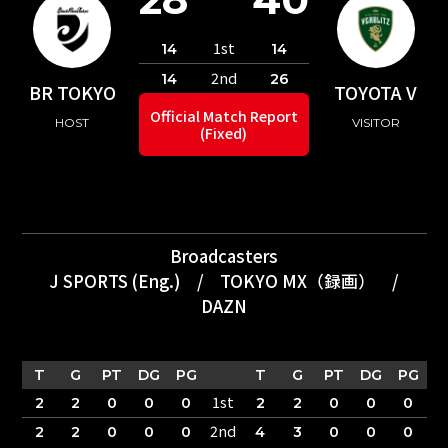
1st
14
14
2nd
14
26
BR TOKYO
TOYOTA V
Official Match Report
HOST
VISITOR
(Fixed)
Broadcasters
J SPORTS (Eng.)
/
TOKYO MX（録画）
/
DAZN
T
G
PT
DG
PG
T
G
PT
DG
PG
1st
2
2
0
0
0
2
2
0
0
0
2nd
2
2
0
0
0
4
3
0
0
0