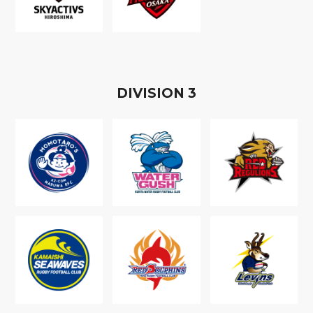
D
IVISION
3