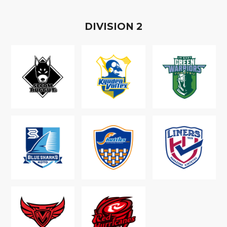
D
IVISION
2