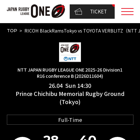
TICKET
RICOH BlackRamsTokyo vs TOYOTA VERBLITZ（NTT JA
TOP
NTT JAPAN RUGBY LEAGUE ONE 2025-26 Division1
R16 conference B (2026D11604)
26.04 Sun 14:30
Prince Chichibu Memorial Rugby Ground
(Tokyo)
Full-Time
28
40