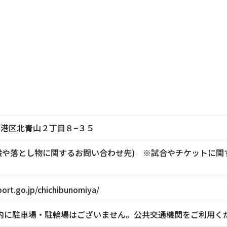
東京都港区北青山２丁目８−３５
881(施設や落とし物に関するお問い合わせ先) ※試合やチケッ
ort.go.jp/chichibunomiya/
内に駐車場・駐輪場はございません。公共交通機関をご利用く