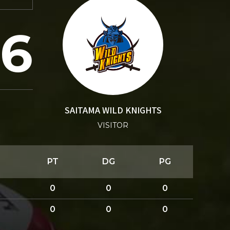
26
SAITAMA WILD KNIGHTS
VISITOR
PT
DG
PG
0
0
0
0
0
0