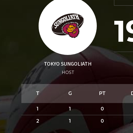
1
TOKYO SUNGOLIATH
HOST
T
G
PT
1
1
0
2
1
0