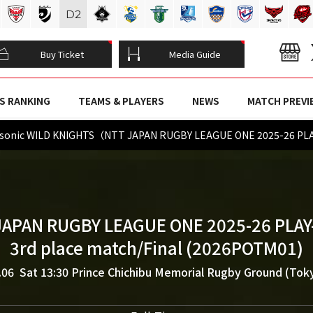
D
2
Buy Ticket
Media Guide
S RANKING
TEAMS & PLAYERS
NEWS
MATCH PREVI
sonic WILD KNIGHTS（NTT JAPAN RUGBY LEAGUE ONE 2025-26 PL
JAPAN RUGBY LEAGUE ONE 2025-26 PLAY
3rd place match/Final (2026POTM01)
.06 Sat 13:30
Prince Chichibu Memorial Rugby Ground (Tok