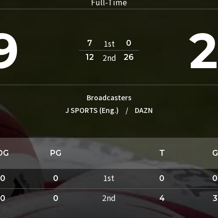
Full-Time
9
1st
7
0
2nd
12
26
Broadcasters
J SPORTS (Eng.)
/
DAZN
DG
PG
T
G
1st
0
0
0
0
2nd
0
0
4
3