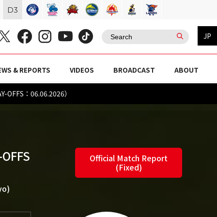
D
3
JP
EWS & REPORTS
VIDEOS
BROADCAST
ABOUT
AY-OFFS：06.06.2026）
-OFFS
Official Match Report
(Fixed)
yo)